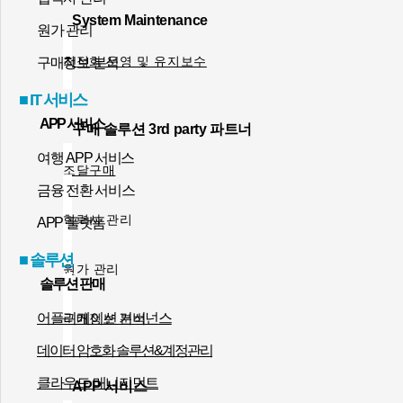
System Maintenance
원가 관리
최적화 운영 및 유지보수
구매정보 분석
■ IT 서비스
APP 서비스
구매
솔루션
3
rd
party
파트너
여행 APP 서비스
조달구매
금융 전환 서비스
협력사 관리
APP 플랫폼
■ 솔루션
원가 관리
솔루션 판매
어플리케이션 거버넌스
구매정보 분석
데이터 암호화 솔루션&계정관리
클라우드 매니지먼트
APP
서비스